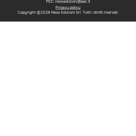
PEC: neosedizioni@pec.it
Privacy policy
Copyright ©2026 Neos Edizioni Srl. Tutti i diritti riservati.