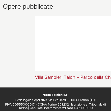
Opere pubblicate
Villa Sampieri Talon – Parco della Ch
Neos Edizioni Srl
Sede legale e operativa: via Beaulard 31, 10139 Torino (TO)
PIVA 00555000017 - CCIAA Torino 263232 | Iscrizione al Tribunale di
Torino | Cap. Doc. Interamente versato € 46.800,00