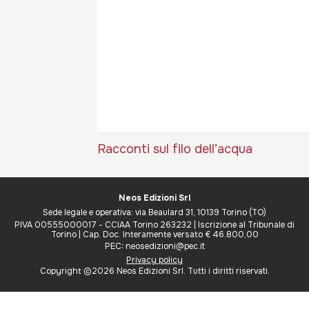
Racconti sul filo dell’acqua
Neos Edizioni Srl
Sede legale e operativa: via Beaulard 31, 10139 Torino (TO)
PIVA 00555000017 - CCIAA Torino 263232 | Iscrizione al Tribunale di
Torino | Cap. Doc. Interamente versato € 46.800,00
PEC: neosedizioni@pec.it
Privacy policy
Copyright ©2026 Neos Edizioni Srl. Tutti i diritti riservati.