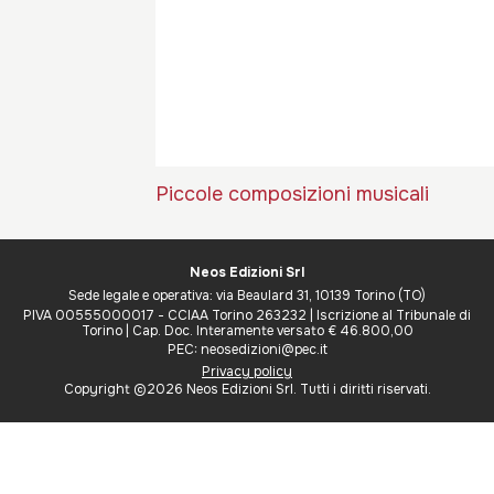
Piccole composizioni musicali
Neos Edizioni Srl
Sede legale e operativa: via Beaulard 31, 10139 Torino (TO)
PIVA 00555000017 - CCIAA Torino 263232 | Iscrizione al Tribunale di
Torino | Cap. Doc. Interamente versato € 46.800,00
PEC: neosedizioni@pec.it
Privacy policy
Copyright ©2026 Neos Edizioni Srl. Tutti i diritti riservati.