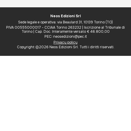
Neos Edizioni Srl
Sede legale e operativa: via Beaulard 31, 10139 Torino (TO)
PIVA 00555000017 - CCIAA Torino 263232 | Iscrizione al Tribunale di
Torino | Cap. Doc. Interamente versato € 46.800,00
PEC: neosedizioni@pec.it
Privacy policy
Copyright ©2026 Neos Edizioni Srl. Tutti i diritti riservati.