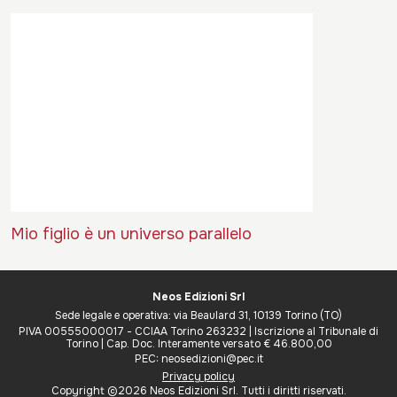
Mio figlio è un universo parallelo
Neos Edizioni Srl
Sede legale e operativa: via Beaulard 31, 10139 Torino (TO)
PIVA 00555000017 - CCIAA Torino 263232 | Iscrizione al Tribunale di
Torino | Cap. Doc. Interamente versato € 46.800,00
PEC: neosedizioni@pec.it
Privacy policy
Copyright ©2026 Neos Edizioni Srl. Tutti i diritti riservati.