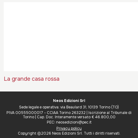
La grande casa rossa
Neos Edizioni Srl
Sede legale e operativa: via Beaulard 31, 10139 Torino (TO)
PIVA 00555000017 - CCIAA Torino 263232 | Iscrizione al Tribunale di
Torino | Cap. Doc. Interamente versato € 46.800,00
PEC: neosedizioni@pec.it
Privacy policy
Copyright ©2026 Neos Edizioni Srl. Tutti i diritti riservati.