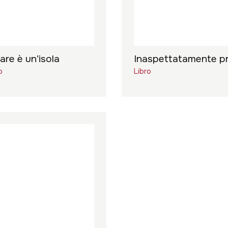
re è un’isola
Inaspettatamente pr
o
Libro