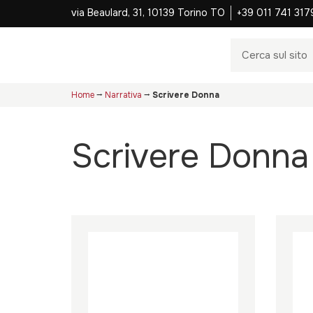
via Beaulard, 31, 10139 Torino TO
+39 011 741 317
Home
⭢
Narrativa
⭢
Scrivere Donna
Scrivere Donna