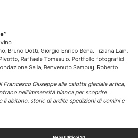
te”
lvino
no, Bruno Dotti, Giorgio Enrico Bena, Tiziana Lain,
votto, Raffaele Tomasulo. Portfolio fotografici
 Fondazione Sella, Benvenuto Sambuy, Roberto
di Francesco Giuseppe alla calotta glaciale artica,
dentrano nell’immensità bianca per scoprire
 li abitano, storie di ardite spedizioni di uomini e
Neos Edizioni Srl