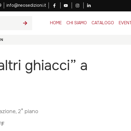
9
info@neosedizioni.it
HOME
CHI SIAMO
CATALOGO
EVENT
CN
ltri ghiacci” a
azione, 2° piano
FF