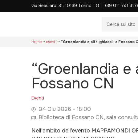
via Beaulard, 31, 10139 Torino TO
+39 011 741 317
Home
⭢
eventi
⭢
“Groenlandia e altri ghiacci” a Fossano 
“Groenlandia e a
Fossano CN
Eventi
04 Giu 2026 - 18:00
Biblioteca di Fossano CN, sala consult
Nell’ambito dell’evento MAPPAMONDI O