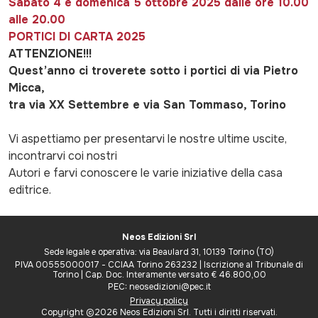
Sabato 4 e domenica 5 ottobre 2025 dalle ore 10.00
alle 20.00
PORTICI DI CARTA 2025
ATTENZIONE!!!
Quest’anno ci troverete sotto i portici di via Pietro
Micca,
tra via XX Settembre e via San Tommaso, Torino
Vi aspettiamo per presentarvi le nostre ultime uscite,
incontrarvi coi nostri
Autori e farvi conoscere le varie iniziative della casa
editrice.
Neos Edizioni Srl
Sede legale e operativa: via Beaulard 31, 10139 Torino (TO)
PIVA 00555000017 - CCIAA Torino 263232 | Iscrizione al Tribunale di
Torino | Cap. Doc. Interamente versato € 46.800,00
PEC: neosedizioni@pec.it
Privacy policy
Copyright ©2026 Neos Edizioni Srl. Tutti i diritti riservati.