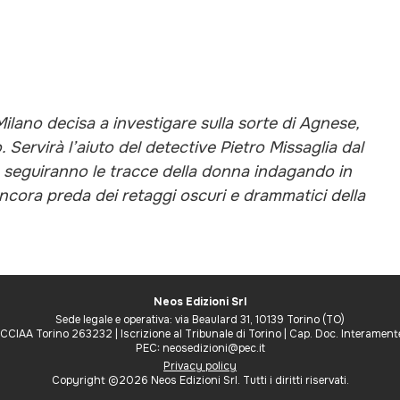
lano decisa a investigare sulla sorte di Agnese,
Servirà l’aiuto del detective Pietro Missaglia dal
e seguiranno le tracce della donna indagando in
ancora preda dei retaggi oscuri e drammatici della
Neos Edizioni Srl
Sede legale e operativa: via Beaulard 31, 10139 Torino (TO)
IAA Torino 263232 | Iscrizione al Tribunale di Torino | Cap. Doc. Interamen
PEC: neosedizioni@pec.it
Privacy policy
Copyright ©2026 Neos Edizioni Srl. Tutti i diritti riservati.