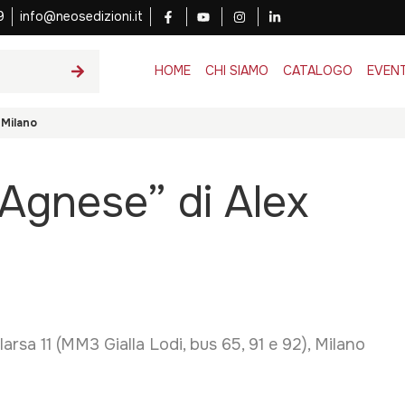
9
info@neosedizioni.it
HOME
CHI SIAMO
CATALOGO
EVENT
 Milano
 Agnese” di Alex
arsa 11 (MM3 Gialla Lodi, bus 65, 91 e 92), Milano