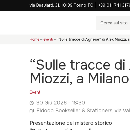
via Beaulard, 31, 10139 Torino TO
+39 011 741 317
Home
⭢
eventi
⭢
“Sulle tracce di Agnese” di Alex Miozzi, a
“Sulle tracce di
Miozzi, a Milano
Eventi
30 Giu 2026 - 18:30
Eldodo Bookseller & Stationers, via Vall
Presentazione del mistero storico