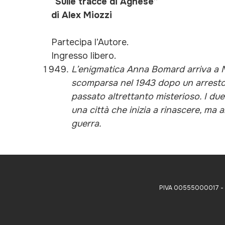
“
Sulle tracce di Agnese
”
di Alex Miozzi
Partecipa l’Autore.
Ingresso libero.
L’enigmatica Anna Bomard arriva a Mi
scomparsa nel 1943 dopo un arresto. 
passato altrettanto misterioso. I du
una città che inizia a rinascere, ma 
guerra.
PIVA 00555000017 - CC