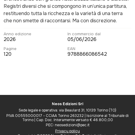
Registri diversi che si compongono in un’unica partitura,
restituendo tutta la ricchezza e la varietà di una terra
che non smette di raccontarsi. Ma con discrezione.
Anno edizione
In commercio dal
2026
05/06/2026
Pagine
EAN
120
9788866086542
Neos Edizioni Srl
Sede legale e operativa: via Beaulard 31, 10139 Torino (TO)
PIVA 00555000017 - CCIAA Torino 263232 | Iscrizione al Tribunale di
Torino | Cap. Doc. Interamente versato € 46.800,00
PEC: neosedizioni@pec.it
Privacy policy