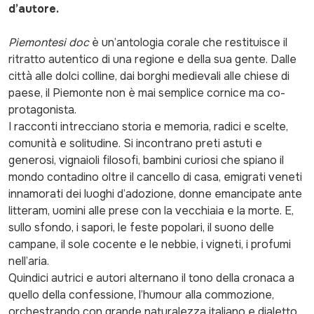
d’autore.
Piemontesi doc
è un’antologia corale che restituisce il
ritratto autentico di una regione e della sua gente. Dalle
città alle dolci colline, dai borghi medievali alle chiese di
paese, il Piemonte non è mai semplice cornice ma co-
protagonista.
I racconti intrecciano storia e memoria, radici e scelte,
comunità e solitudine. Si incontrano preti astuti e
generosi, vignaioli filosofi, bambini curiosi che spiano il
mondo contadino oltre il cancello di casa, emigrati veneti
innamorati dei luoghi d’adozione, donne emancipate ante
litteram, uomini alle prese con la vecchiaia e la morte. E,
sullo sfondo, i sapori, le feste popolari, il suono delle
campane, il sole cocente e le nebbie, i vigneti, i profumi
nell’aria.
Quindici autrici e autori alternano il tono della cronaca a
quello della confessione, l’humour alla commozione,
orchestrando con grande naturalezza italiano e dialetto.