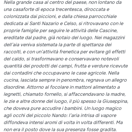
Nella grande casa al centro del paese, non lontano da
una casaforte di epoca trecentesca, diroccata e
colonizzata dai piccioni, e dalla chiesa parrocchiale
dedicata ai Santi Nazario e Celso, si ritrovavano con le
proprie famiglie per seguire le attività delle Cascine,
ereditate dal padre, già notaio del luogo. Nei magazzini
dell’aia veniva sistemata la parte di spettanza dei
raccolti, e con un’attività frenetica per evitare gli effetti
del caldo, si trasformavano e conservavano notevoli
quantità dei prodotti dei campi, frutta e verdure ricevute
dai contadini che occupavano le case agricole. Nella
cucina, lasciata sempre in penombra, regnava un allegro
disordine. Attorno al focolare in mattoni alimentato a
legnetti, chiamato fornello, si affaccendavano la madre,
le zie e altre donne del luogo, il più spesso la Giuseppina,
che doveva pure accudire i bambini. Un luogo magico
agli occhi del piccolo Nando: l’aria intrisa di vapore
diffondeva intensi aromi di volta in volta differenti. Ma
non era il posto dove la sua presenza fosse gradita.