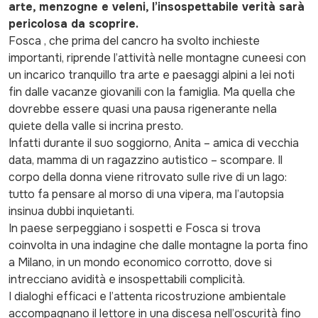
arte, menzogne e veleni, l’insospettabile verità sarà
pericolosa da scoprire.
Fosca , che prima del cancro ha svolto inchieste
importanti, riprende l’attività nelle montagne cuneesi con
un incarico tranquillo tra arte e paesaggi alpini a lei noti
fin dalle vacanze giovanili con la famiglia. Ma quella che
dovrebbe essere quasi una pausa rigenerante nella
quiete della valle si incrina presto.
Infatti durante il suo soggiorno, Anita – amica di vecchia
data, mamma di un ragazzino autistico – scompare. Il
corpo della donna viene ritrovato sulle rive di un lago:
tutto fa pensare al morso di una vipera, ma l’autopsia
insinua dubbi inquietanti.
In paese serpeggiano i sospetti e Fosca si trova
coinvolta in una indagine che dalle montagne la porta fino
a Milano, in un mondo economico corrotto, dove si
intrecciano avidità e insospettabili complicità.
I dialoghi efficaci e l’attenta ricostruzione ambientale
accompagnano il lettore in una discesa nell’oscurità fino