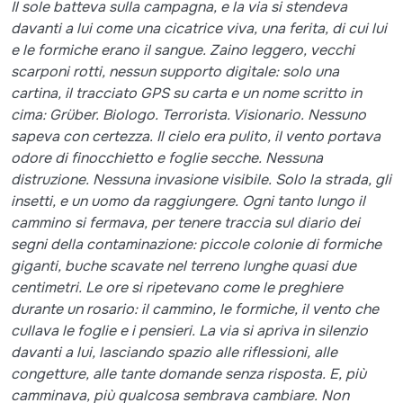
Il sole batteva sulla campagna, e la via si stendeva
davanti a lui come una cicatrice viva, una ferita, di cui lui
e le formiche erano il sangue. Zaino leggero, vecchi
scarponi rotti, nessun supporto digitale: solo una
cartina, il tracciato GPS su carta e un nome scritto in
cima: Grüber. Biologo. Terrorista. Visionario. Nessuno
sapeva con certezza. Il cielo era pulito, il vento portava
odore di finocchietto e foglie secche. Nessuna
distruzione. Nessuna invasione visibile. Solo la strada, gli
insetti, e un uomo da raggiungere. Ogni tanto lungo il
cammino si fermava, per tenere traccia sul diario dei
segni della contaminazione: piccole colonie di formiche
giganti, buche scavate nel terreno lunghe quasi due
centimetri. Le ore si ripetevano come le preghiere
durante un rosario: il cammino, le formiche, il vento che
cullava le foglie e i pensieri. La via si apriva in silenzio
davanti a lui, lasciando spazio alle riflessioni, alle
congetture, alle tante domande senza risposta. E, più
camminava, più qualcosa sembrava cambiare. Non