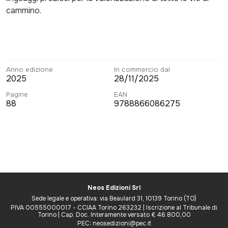
cammino.
Anno edizione
In commercio dal
2025
28/11/2025
Pagine
EAN
88
9788866086275
Neos Edizioni Srl
Sede legale e operativa: via Beaulard 31, 10139 Torino (TO)
PIVA 00555000017 - CCIAA Torino 263232 | Iscrizione al Tribunale di
Torino | Cap. Doc. Interamente versato € 46.800,00
PEC: neosedizioni@pec.it