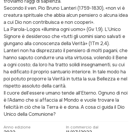
troviamo raggi di sapienza.
Secondo il ven. Pio Bruno Lanteri (1759-1830), «non vi è
creatura spirituale che abbia alcun pensiero o alcuna idea
a cui Dio non contribuisca e non cooperi».
La Parola-Logos «illumina ogni uomo» (Gv 1,9). L’Unico
Signore è desideroso che «tutti gli uomini siano salvati e
giungano alla conoscenza della Verità» (1Tm 2,4).
Lanteri non ha disprezzato il pensiero di molti pagani, che
hanno saputo condurre una vita virtuosa, volendo il Bene
a ogni costo; da loro ha tratto solidi insegnamenti, su cui
ha edificato il proprio santuario interiore. In tale modo ha
poi potuto proporre la Verità in tutta la sua Bellezza e nel
rispetto assoluto della carità.
Il cuore dell’essere umano tende all’Eterno. Ognuno di noi
è l’Adamo che si affaccia al Mondo e vuole trovare la
felicità in ciò che la Terra è e dona. A cosa ci guida il Dio
Unico della Comunione?
Anno edizione
In commercio dal