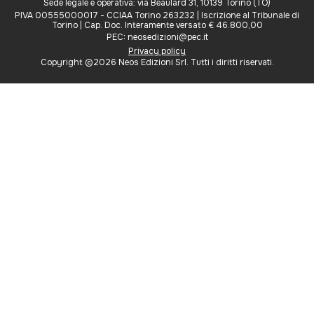
Sede legale e operativa: via Beaulard 31, 10139 Torino (TO)
PIVA 00555000017 - CCIAA Torino 263232 | Iscrizione al Tribunale di
Torino | Cap. Doc. Interamente versato € 46.800,00
PEC: neosedizioni@pec.it
Privacy policy
Copyright ©2026 Neos Edizioni Srl. Tutti i diritti riservati.