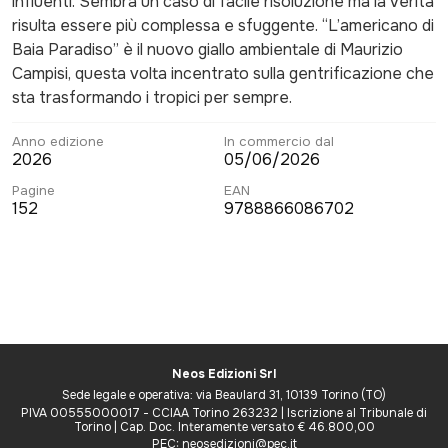
influenti. Sembra un caso di facile risoluzione ma la verità
risulta essere più complessa e sfuggente. “L’americano di
Baia Paradiso” è il nuovo giallo ambientale di Maurizio
Campisi, questa volta incentrato sulla gentrificazione che
sta trasformando i tropici per sempre.
Anno edizione
In commercio dal
2026
05/06/2026
Pagine
EAN
152
9788866086702
Neos Edizioni Srl
Sede legale e operativa: via Beaulard 31, 10139 Torino (TO)
PIVA 00555000017 - CCIAA Torino 263232 | Iscrizione al Tribunale di
Torino | Cap. Doc. Interamente versato € 46.800,00
PEC: neosedizioni@pec.it