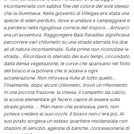
incontaminata con sabbia fine del colore del sole stesso
che la illuminava. Nella gioventù di Villegas era stata una
specie di eden perduto, dove si andava a campeggiare e
a perdersi nella rigogliosa cornice del tropico... Arrivarci
era un’avventura. Raggiungere Baia Paradiso significava
percorrere vari chilometri su una strada sterrata tra due
ali di natura incontaminata. Sulle prime non riconobbe la
strada... Ricordava lo sterrato dei suoi tempi, circondato
dalla densa vegetazione, le curve che sparivano nel folto
del bosco e la polvere che si alzava a ogni
accelerazione. Non ritrovava nulla di tutto quello...
Finalmente, dopo alcuni chilometri, trovò un riferimento
in una piccola frazione: la chiesa, il campetto da calcio,
la scuola elementare gli fecero capire di essere sulla
strada giusta. ... Man mano che avanzava, però, non
poteva credere ai suoi occhi. Il bosco non c’era più. Al
suo posto sorgeva un esteso quartiere residenziale con
stazioni di servizio, agenzie di banche, concessionarie di