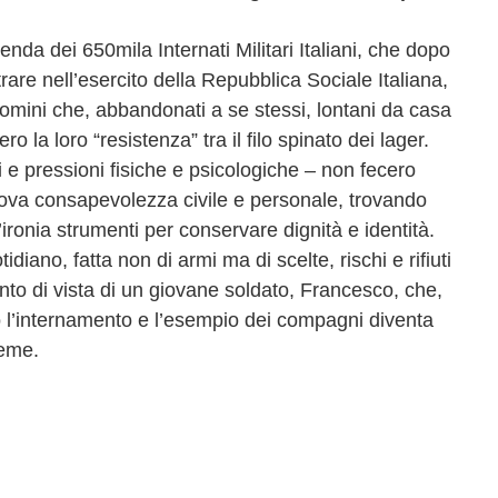
nda dei 650mila Internati Militari Italiani, che dopo
trare nell’esercito della Repubblica Sociale Italiana,
uomini che, abbandonati a se stessi, lontani da casa
ro la loro “resistenza” tra il filo spinato dei lager.
i e pressioni fisiche e psicologiche ‒ non fecero
uova consapevolezza civile e personale, trovando
l’ironia strumenti per conservare dignità e identità.
iano, fatta non di armi ma di scelte, rischi e rifiuti
punto di vista di un giovane soldato, Francesco, che,
o l’internamento e l’esempio dei compagni diventa
reme.