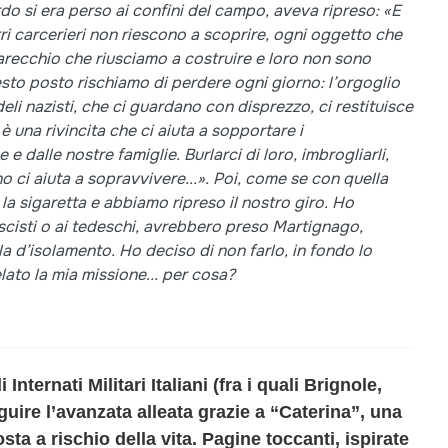
ardo si era perso ai confini del campo, aveva ripreso: «E
tri carcerieri non riescono a scoprire, ogni oggetto che
recchio che riusciamo a costruire e loro non sono
esto posto rischiamo di perdere ogni giorno: l’orgoglio
deli nazisti, che ci guardano con disprezzo, ci restituisce
 è una rivincita che ci aiuta a sopportare i
e dalle nostre famiglie. Burlarci di loro, imbrogliarli,
o ci aiuta a sopravvivere...». Poi, come se con quella
 la sigaretta e abbiamo ripreso il nostro giro. Ho
fascisti o ai tedeschi, avrebbero preso Martignago,
la d’isolamento. Ho deciso di non farlo, in fondo lo
elato la mia missione... per cosa?
nternati Militari Italiani (fra i quali Brignole,
uire l’avanzata alleata grazie a “Caterina”, una
sta a rischio della vita. Pagine toccanti, ispirate