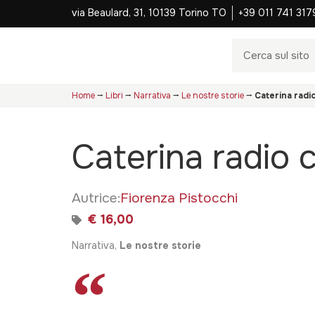
via Beaulard, 31, 10139 Torino TO
+39 011 741 317
Home
⭢
Libri
⭢
Narrativa
⭢
Le nostre storie
⭢
Caterina radi
Caterina radio 
Autrice:
Fiorenza Pistocchi
€ 16,00
Narrativa,
Le nostre storie