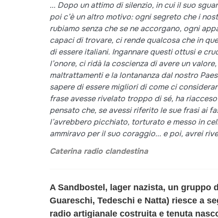
... Dopo un attimo di silenzio, in cui il suo sgu
poi c’è un altro motivo: ogni segreto che i nos
rubiamo senza che se ne accorgano, ogni appa
capaci di trovare, ci rende qualcosa che in qu
di essere italiani. Ingannare questi ottusi e cru
l’onore, ci ridà la coscienza di avere un valore,
maltrattamenti e la lontananza dal nostro Paese 
sapere di essere migliori di come ci consideran
frase avesse rivelato troppo di sé, ha riacceso
pensato che, se avessi riferito le sue frasi ai 
l’avrebbero picchiato, torturato e messo in cel
ammiravo per il suo coraggio... e poi, avrei riv
Caterina radio clandestina
A Sandbostel, lager nazista, un gruppo di I
Guareschi, Tedeschi e Natta) riesce a seg
radio artigianale costruita e tenuta nasco