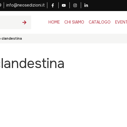
9
info@neosedizioni.it
HOME
CHI SIAMO
CATALOGO
EVENT
o clandestina
clandestina