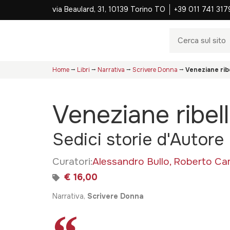
via Beaulard, 31, 10139 Torino TO
+39 011 741 317
Home
⭢
Libri
⭢
Narrativa
⭢
Scrivere Donna
⭢
Veneziane ribe
Veneziane ribell
Sedici storie d'Autore
Curatori:
Alessandro Bullo
,
Roberto Ca
€ 16,00
Narrativa,
Scrivere Donna