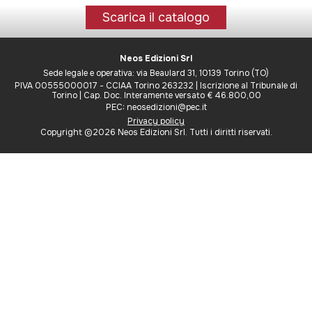
Scarica il catalogo
Neos Edizioni Srl
Sede legale e operativa: via Beaulard 31, 10139 Torino (TO)
PIVA 00555000017 - CCIAA Torino 263232 | Iscrizione al Tribunale di
Torino | Cap. Doc. Interamente versato € 46.800,00
PEC: neosedizioni@pec.it
Privacy policy
Copyright ©2026 Neos Edizioni Srl. Tutti i diritti riservati.