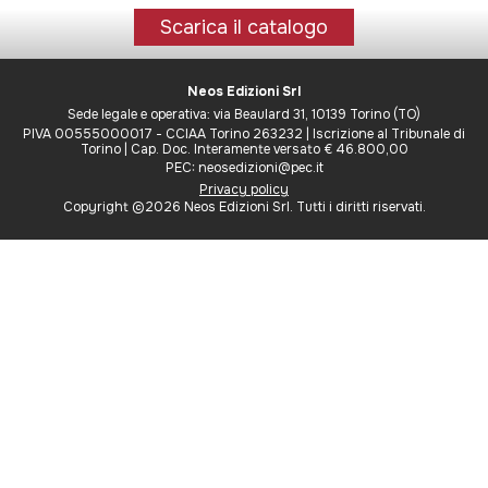
Scarica il catalogo
Neos Edizioni Srl
Sede legale e operativa: via Beaulard 31, 10139 Torino (TO)
PIVA 00555000017 - CCIAA Torino 263232 | Iscrizione al Tribunale di
Torino | Cap. Doc. Interamente versato € 46.800,00
PEC: neosedizioni@pec.it
Privacy policy
Copyright ©2026 Neos Edizioni Srl. Tutti i diritti riservati.